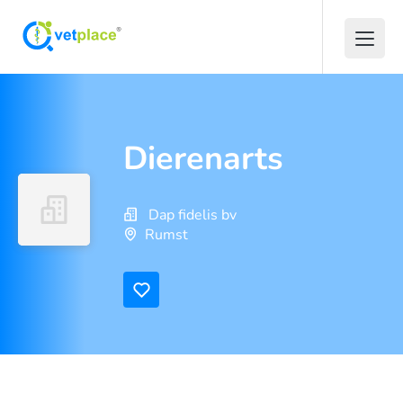
Dierenarts
Dap fidelis bv
Rumst