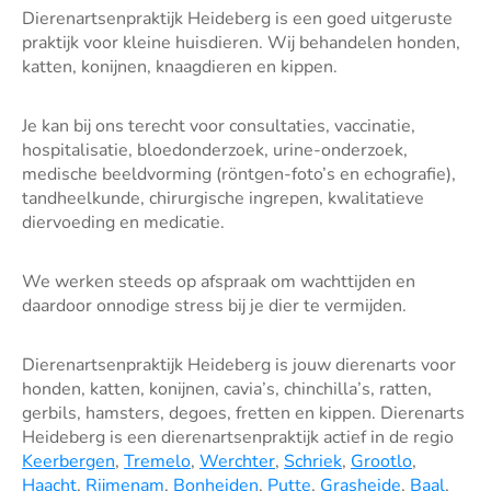
Dierenartsenpraktijk Heideberg is een goed uitgeruste
praktijk voor kleine huisdieren. Wij behandelen honden,
katten, konijnen, knaagdieren en kippen.
Je kan bij ons terecht voor consultaties, vaccinatie,
hospitalisatie, bloedonderzoek, urine-onderzoek,
medische beeldvorming (röntgen-foto’s en echografie),
tandheelkunde, chirurgische ingrepen, kwalitatieve
diervoeding en medicatie.
We werken steeds op afspraak om wachttijden en
daardoor onnodige stress bij je dier te vermijden.
Dierenartsenpraktijk Heideberg is jouw dierenarts voor
honden, katten, konijnen, cavia’s, chinchilla’s, ratten,
gerbils, hamsters, degoes, fretten en kippen. Dierenarts
Heideberg is een dierenartsenpraktijk actief in de regio
Keerbergen
,
Tremelo
,
Werchter
,
Schriek
,
Grootlo
,
Haacht
,
Rijmenam
,
Bonheiden
,
Putte
,
Grasheide
,
Baal
,