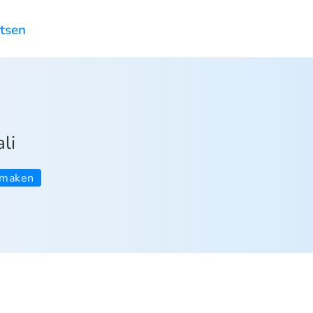
atsen
li
nmaken