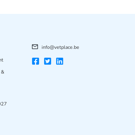
info@vetplace.be
nt
 &
2027