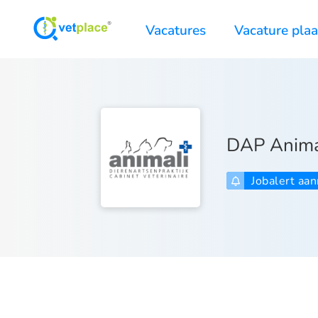
Vacatures
Vacature pla
DAP Anima
Jobalert aa