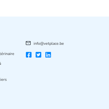
info@vetplace.be
térinaire
&
iers