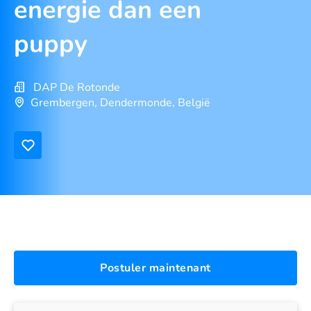
energie dan een
puppy
DAP De Rotonde
Grembergen, Dendermonde, België
Postuler maintenant