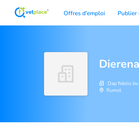
Offres d'emploi
Publier 
Dierena
Dap fidelis bv
Rumst