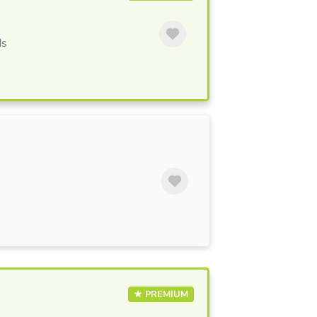
ds
★ PREMIUM