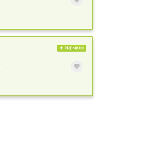
★ PREMIUM
s